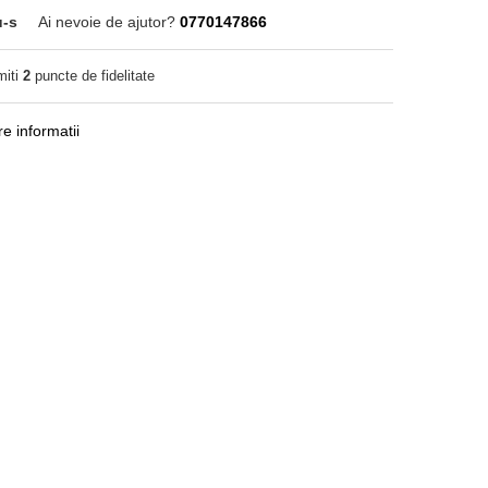
u-s
Ai nevoie de ajutor?
0770147866
miti
2
puncte de fidelitate
e informatii