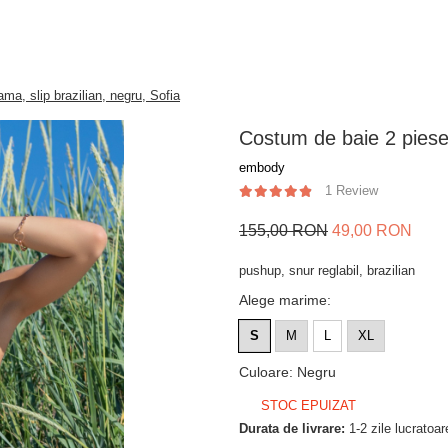
a, slip brazilian, negru, Sofia
Costum de baie 2 piese 
embody
1 Review
155,00 RON
49,00 RON
pushup, snur reglabil, brazilian
Alege marime
:
S
M
L
XL
Culoare
:
Negru
STOC EPUIZAT
Durata de livrare:
1-2 zile lucratoar