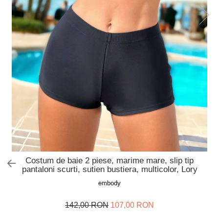
Slip de baie dama
Pijamale copii
Rochii de plaja
Pijamale bebelusi
Sort baie barbati
Pijamale salopeta copii
Pijamale cocolino copii
Genti plaja
Pijamale bumbac copii
Pijamale cuplu
Pijamale Craciun
Pijamale cocolino cuplu
Pijamale familie
Pijamale finet
Sosete
Costum de baie 2 piese, marime mare, slip tip
pantaloni scurti, sutien bustiera, multicolor, Lory
embody
142,00 RON
107,00 RON