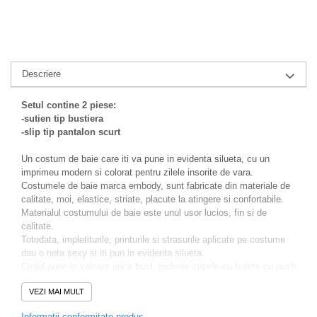
Descriere
Setul contine 2 piese:
-sutien tip bustiera
-slip tip pantalon scurt
Un costum de baie care iti va pune in evidenta silueta, cu un
imprimeu modern si colorat pentru zilele insorite de vara.
Costumele de baie marca embody, sunt fabricate din materiale de
calitate, moi, elastice, striate, placute la atingere si confortabile.
Materialul costumului de baie este unul usor lucios, fin si de
calitate.
Totodata, impletiturile, printurile si strasurile aplicate pe costume
dau o nota sexy si iti pun in evidenta silueta.
Croiul pune in valoare orice bust, inclusiv cupele cu burete cu push
up, pentru a pune in valoare bustul si a crea un
VEZI MAI MULT
decolteu mai plin iar bretelele de sustinere sunt reglabile, slipii cu
talie inalta alungesc picioarele si modeleaza frumos silueta.
Informatii conformitate produs