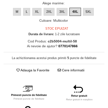
Alege marime
:
M
L
XL
2XL
3XL
4XL
5XL
Culoare
:
Multicolor
STOC EPUIZAT
Durata de livrare:
1-2 zile lucratoare
Cod Produs:
c2b5004-multil-58
Ai nevoie de ajutor?
0770147866
La achizitionarea acestui produs primiti
5
puncte de fidelitate
Adauga la Favorite
Cere informatii
Primesti puncte de fidelitate
Retur gratuit
Primesti puncte de fidelitate
Retur gratuit in easybox