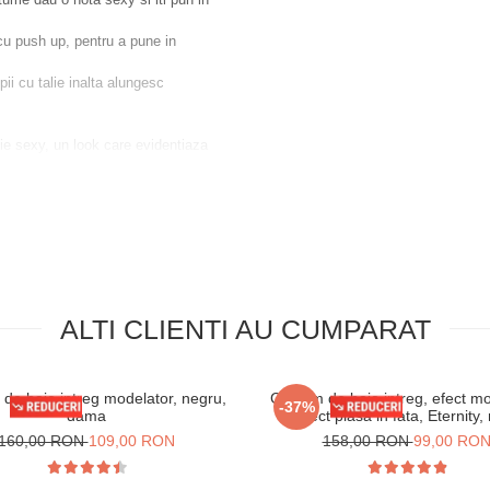
 cu push up, pentru a pune in
pii cu talie inalta alungesc
tie sexy, un look care evidentiaza
and toate privirile.
tru haine delicate) la maxim 30
inalbitorii, suprafetele foarte
ALTI CLIENTI AU CUMPARAT
de baie intreg modelator, negru,
Costum de baie intreg, efect mo
-37%
dama
aspect plasa in fata, Eternity,
160,00 RON
109,00 RON
158,00 RON
99,00 RO