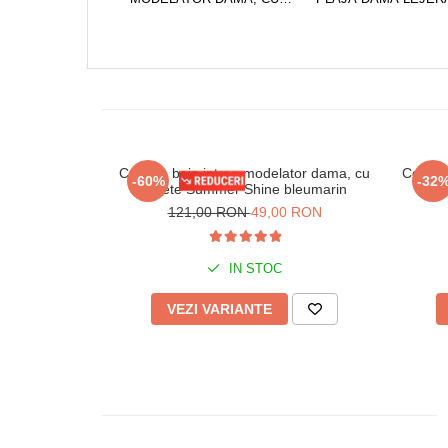
PAIETE SUMMER SHINE
NEGRU, MARIME
UNIVERSALA
ALBASTRU/ROZ, ONE S
MULTICOLOR
Costum baie intreg modelator dama, cu
Costum 
-60%
-32
paiete Summer Shine bleumarin
121,00 RON
49,00 RON
IN STOC
VEZI VARIANTE