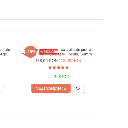
elator,
Costum baie intreg, cu aplicatii pietre,
Costum de bai
-25%
-47%
negru
imprimeu denim, albastru inchis, Summer
Shine
158,00 RON
118,00 RON
160,
IN STOC
VEZI VARIANTE
VEZI