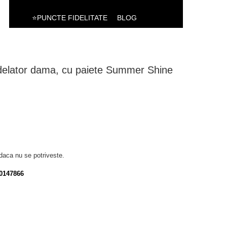
⭐PUNCTE FIDELITATE
BLOG
delator dama, cu paiete Summer Shine
daca nu se potriveste.
0147866