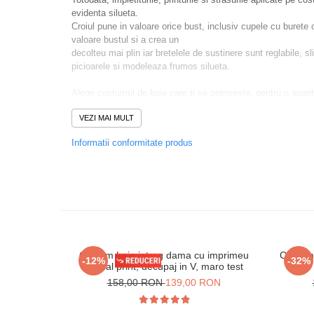
evidenta silueta.
Croiul pune in valoare orice bust, inclusiv cupele cu burete
valoare bustul si a crea un
decolteu mai plin iar bretelele de sustinere sunt reglabile, sli
picioarele si modeleaza frumos silueta.
Alege costumul de baie care ti se potriveste, pentru o apari
bronzul. Fii in trend la plaja si stralueste vara aceasta, atrag
VEZI MAI MULT
Recomandari:
Informatii conformitate produs
Se recomanda spalarea manuala sau la masina (program pen
grade Celsius,
evitarea produselor chimice de curatat, masina de uscat rufe, 
aspre.
Nu utilizati fierul de calcat.
Compozitie:
80% Polyamid
20% Elastan
Costum baie intreg dama cu imprimeu
Costum 
-12%
-32%
animal print, decupaj in V, maro test
158,00 RON
139,00 RON