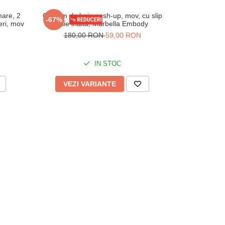
mare, 2
Costum de baie push-up, mov, cu slip
Costum de 
-67%
-39%
eri, mov
talie inalta, Marbella Embody
mare, 2 pi
180,00 RON
59,00 RON
140,
IN STOC
VEZI VARIANTE
VEZI