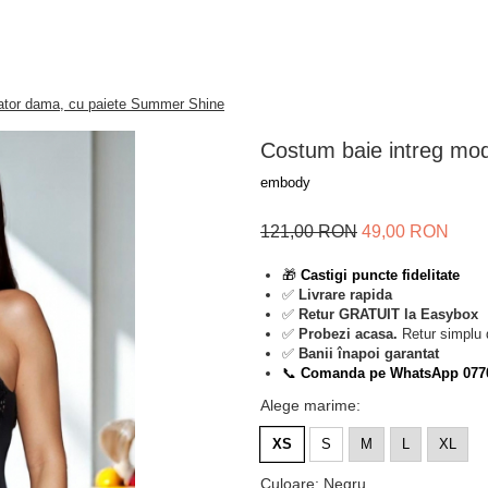
ator dama, cu paiete Summer Shine
Costum baie intreg mo
embody
121,00 RON
49,00 RON
🎁
Castigi puncte fidelitate
✅
Livrare rapida
✅
Retur GRATUIT la Easybox
✅
Probezi acasa.
Retur simplu 
✅
Banii înapoi garantat
📞
Comanda pe WhatsApp 077
Alege marime
:
XS
S
M
L
XL
Culoare
:
Negru