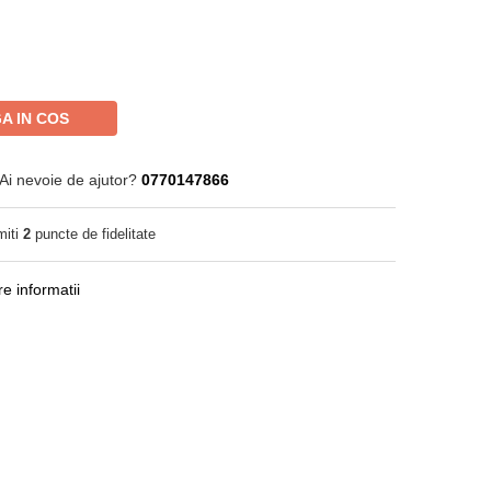
A IN COS
Ai nevoie de ajutor?
0770147866
miti
2
puncte de fidelitate
e informatii