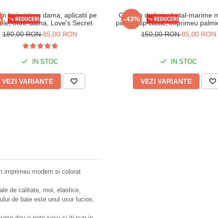
m baie intreg dama, aplicatii pe
Costum de baie, batal-marime 
%
-43%
ele, mov, dama, Love's Secret
piese, slip clasic, imprimeu palmi
180,00 RON
85,00 RON
150,00 RON
85,00 RON
IN STOC
IN STOC
VEZI VARIANTE
VEZI VARIANTE
un imprimeu modern si colorat
e de calitate, moi, elastice,
mului de baie este unul usor lucios,
ostume dau o nota sexy si iti pun in