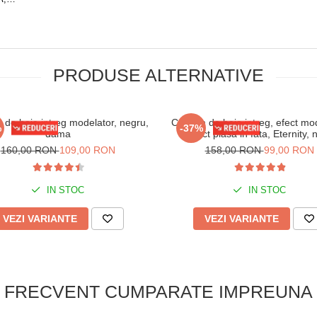
IZE,
PRODUSE ALTERNATIVE
de baie intreg modelator, negru,
Costum de baie intreg, efect mod
%
-37%
dama
aspect plasa in fata, Eternity, 
160,00 RON
109,00 RON
158,00 RON
99,00 RON
IN STOC
IN STOC
VEZI VARIANTE
VEZI VARIANTE
FRECVENT CUMPARATE IMPREUNA