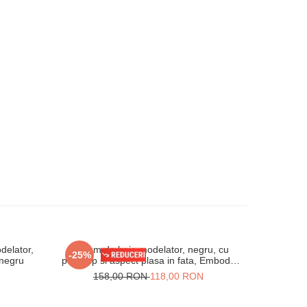
delator,
Costum de baie modelator, negru, cu
Costum ba
-25%
-25%
 negru
push-up si aspect plasa in fata, Embody
imprimeu d
Vogue
N
158,00 RON
118,00 RON
15