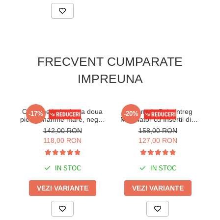
FRECVENT CUMPARATE
IMPREUNA
Costume baie dama doua
Costum de Baie Intreg
Se
-17%
-20%
piese, marime mare, negru
Modelator cu Insertii din
Sabrina
Plasa, Verde inchis
142,00 RON
158,00 RON
W86246
118,00 RON
127,00 RON
IN STOC
IN STOC
VEZI VARIANTE
VEZI VARIANTE