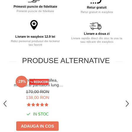
Primesti puncte de fidelitate
Retur gratuit
Primesti puncte de fidelitate
Retur gratuit in easybox
Livrare a doua zi
Livrare in easybox 12.9 lei
Livrare rapida direct din stoc la usa ta
Ridici personal produsul din lockerul
sau ridicare din easybox
tau favorit
PRODUSE ALTERNATIVE
Trening dama catifea,
-19%
maneci si pantaloni lungi,
cu dunga laterala Queen,
170,00 RON
albastru, marime S/M
138,00 RON
IN STOC
ADAUGA IN COS