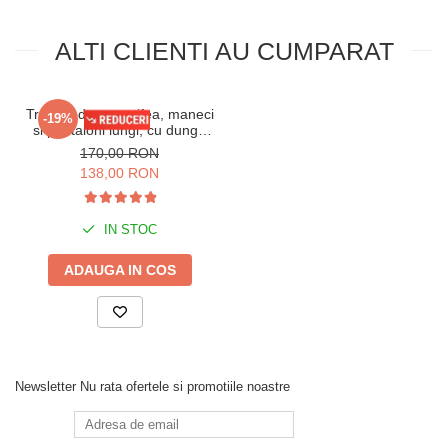
ALTI CLIENTI AU CUMPARAT
Trening dama catifea, maneci
-19%
si pantaloni lungi, cu dunga
laterala Queen, albastru,
170,00 RON
marime S/M
138,00 RON
IN STOC
ADAUGA IN COS
Newsletter
Nu rata ofertele si promotiile noastre