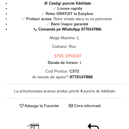
🎁
Castigi puncte fidelitate
✅
Livrare rapida
✅
Retur GRATUIT la Easybox
✅
Probezi acasa.
Retur simplu daca nu se potriveste.
✅
Banii înapoi garantat
📞
Comanda pe WhatsApp 0770147866
Alege Marime
:
L
Culoare
:
Roz
STOC EPUIZAT
Durata de livrare:
1
Cod Produs:
C372
Ai nevoie de ajutor?
0770147866
La achizitionarea acestui produs primiti
4
puncte de fidelitate
Adauga la Favorite
Cere informatii