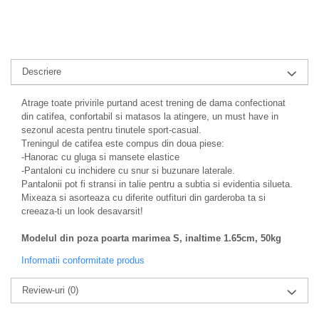
Descriere
Atrage toate privirile purtand acest trening de dama confectionat
din catifea, confortabil si matasos la atingere, un must have in
sezonul acesta pentru tinutele sport-casual.
Treningul de catifea este compus din doua piese:
-Hanorac cu gluga si mansete elastice
-Pantaloni cu inchidere cu snur si buzunare laterale.
Pantalonii pot fi stransi in talie pentru a subtia si evidentia silueta.
Mixeaza si asorteaza cu diferite outfituri din garderoba ta si
creeaza-ti un look desavarsit!
Modelul din poza poarta marimea S, inaltime 1.65cm, 50kg
Informatii conformitate produs
Review-uri
(0)