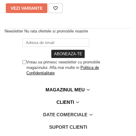
Slip de baie dama
Pijamale copii
VEZI VARIANTE
Rochii de plaja
Pijamale bebelusi
Sort baie barbati
Pijamale salopeta copii
Pijamale cocolino copii
Genti plaja
Newsletter
Nu rata ofertele si promotiile noastre
Pijamale bumbac copii
Pijamale cuplu
Pijamale Craciun
Pijamale cocolino cuplu
Vreau sa primesc newsletter cu promotiile
magazinului. Afla mai multe in
Politica de
Pijamale familie
Confidentialitate
Pijamale finet
Sosete
MAGAZINUL MEU
CLIENTI
DATE COMERCIALE
SUPORT CLIENTI