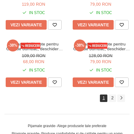
Dungi 606
119,00 RON
79,00 RON
IN STOC
IN STOC
VEZI VARIANTE
VEZI VARIANTE
Camasa de Noapte pentru
Camasa de Noapte pentru
-38%
-38%
Gravide bumbac, deschidere
Gravide bumbac, deschidere
pentru Alaptare negru/gri 3177
pentru Alaptare,1139 corai
109,00 RON
128,00 RON
68,00 RON
79,00 RON
IN STOC
IN STOC
VEZI VARIANTE
VEZI VARIANTE
1
2
Pijamale gravide- Alege produsele tale preferate
Pijamale gravide- Produse confortabile si de calitate pentru un somn