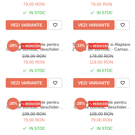
79,00 RON
79,00 RON
IN STOC
IN STOC
VEZI VARIANTE
VEZI VARIANTE
Camasa de Noapte pentru
Set Pijama Gravide si Alaptare
-28%
-33%
Gravide bumbac, deschidere
2 Piese din Bumbac - Camasa
pentru Alaptare 3316 bleu
de Noapte si Halat 632 alb
109,00 RON
178,00 RON
79,00 RON
119,00 RON
IN STOC
IN STOC
VEZI VARIANTE
VEZI VARIANTE
Camasa de Noapte pentru
Camasa de Noapte pentru
-28%
-28%
Gravide bumbac, deschidere
Gravide bumbac, deschidere
pentru Alaptare 3337 roz prafuit
pentru Alaptare 3337 corai
109,00 RON
109,00 RON
79,00 RON
79,00 RON
IN STOC
IN STOC