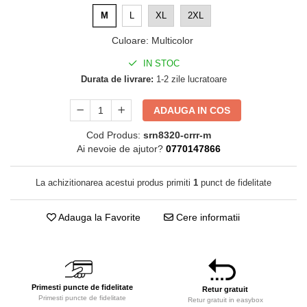
M
L
XL
2XL
Culoare
:
Multicolor
IN STOC
Durata de livrare:
1-2 zile lucratoare
ADAUGA IN COS
Cod Produs:
srn8320-crrr-m
Ai nevoie de ajutor?
0770147866
La achizitionarea acestui produs primiti
1
punct de fidelitate
Adauga la Favorite
Cere informatii
Primesti puncte de fidelitate
Retur gratuit
Primesti puncte de fidelitate
Retur gratuit in easybox