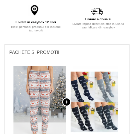
Livrare a doua zi
Livrare in easybox 12.9 lei
Livrare rapida direct din stoc la usa ta
Ridici personal produsul din lockerul
sau ridicare din easybox
tau favorit
PACHETE SI PROMOTII