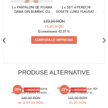
1 x PANTALONI DE PIJAMA
1 x SET 4 PERECHI
DAMA DIN BUMBAC CU
SOSETE LUNGI FLAUSATE
IMPRIMEU DE CRACIUN
DAMA, IMPRIMEU
8320
CRACIUN, MARIMEA
133,00 RON
UNIVERSALA 36-40,
76,65 RON
MULTICOLOR
Economisesti 42,37 %
CUMPARA-LE IMPREUNA
PRODUSE ALTERNATIVE
Pijama cocolino dama,
Pijama barbati Craciun din
Pi
-29%
-22%
imprimeu cadou Craciun,
bumbac, maneci si
rosu 311
pantaloni lungi, rosu 02007
p
140,00 RON
115,00 RON
de la 99,00 RON
89,90 RON