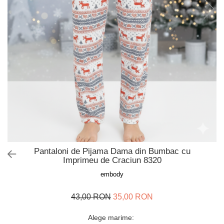
Slip de baie dama
Pijamale copii
Rochii de plaja
Pijamale bebelusi
Sort baie barbati
Pijamale salopeta copii
Pijamale cocolino copii
Genti plaja
Pijamale bumbac copii
Pijamale cuplu
Pijamale Craciun
Pijamale cocolino cuplu
Pijamale familie
Pijamale finet
Sosete
Pantaloni de Pijama Dama din Bumbac cu
Imprimeu de Craciun 8320
embody
43,00 RON
35,00 RON
Alege marime
: