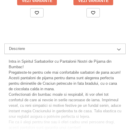
VEZI VARIANTE
VEZI VARIANTE
Descriere
Intra in Spiritul Sarbatorilor cu Pantalonii Nostri de Pijama din
Bumbac!
Pregateste-te pentru cele mai confortabile sarbatori de pana acum!
Acesti pantaloni de pijama pentru dama sunt alegerea perfecta
pentru diminetile de Craciun petrecute in fata bradului, cu o cana
de ciocolata calda in mana.
Confectionati din bumbac moale si respirabil, iti vor oferi tot
confortul de care ai nevoie in serile racoroase de iarna. Imprimeul
vesel, cu reni simpatici si motive festive pe un fundal senin, aduce
instant magia Craciunului in garderoba ta de casa. Talia elastica cu
snur reglabil asigura o potrivire perfecta si lejera.
Fie ca ii alegi pentru tine sau ii oferi cadou unei persoane dragi,
acesti pantaloni sunt garantia unui zambet!