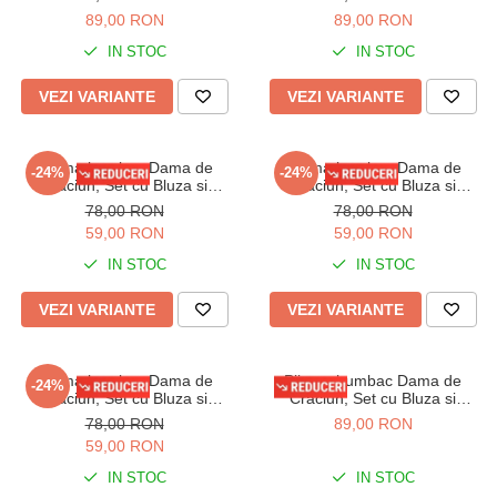
Pantaloni lungi, rosu 01018-2
Pantaloni lungi, bleumarin
89,00 RON
89,00 RON
01011
IN STOC
IN STOC
VEZI VARIANTE
VEZI VARIANTE
Pijama bumbac Dama de
Pijama bumbac Dama de
-24%
-24%
Craciun, Set cu Bluza si
Craciun, Set cu Bluza si
Pantaloni lungi, rosu 01018
Pantaloni lungi, rosu 01005
78,00 RON
78,00 RON
59,00 RON
59,00 RON
IN STOC
IN STOC
VEZI VARIANTE
VEZI VARIANTE
Pijama bumbac Dama de
Pijama bumbac Dama de
-24%
Craciun, Set cu Bluza si
Craciun, Set cu Bluza si
Pantaloni lungi, rosu 01016
Pantaloni lungi, verde 01003
78,00 RON
89,00 RON
59,00 RON
IN STOC
IN STOC