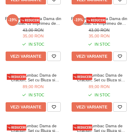
Pantaloni de Pijama Dama din
Pantaloni de Pijama Dama din
-19%
-19%
Bumbac cu Imprimeu de
Bumbac cu Imprimeu de
Craciun 8320
Craciun 8323
43,00 RON
43,00 RON
35,00 RON
35,00 RON
IN STOC
IN STOC
VEZI VARIANTE
VEZI VARIANTE
Pijama bumbac Dama de
Pijama bumbac Dama de
Craciun, Set cu Bluza si
Craciun, Set cu Bluza si
Pantaloni lungi, rosu 01014
Pantaloni lungi, rosu 01012
89,00 RON
89,00 RON
IN STOC
IN STOC
VEZI VARIANTE
VEZI VARIANTE
Pijama bumbac Dama de
Pijama bumbac Dama de
Craciun, Set cu Bluza si
Craciun, Set cu Bluza si