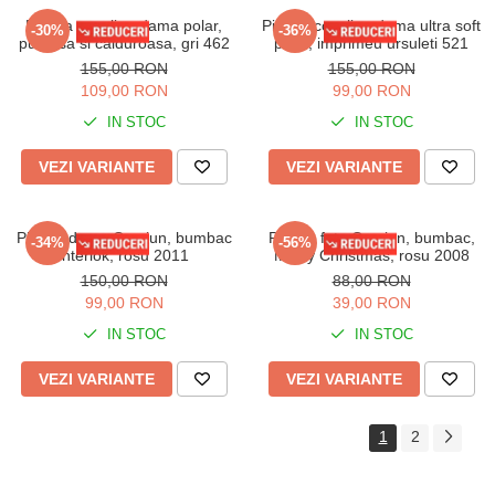
Pijama cocolino dama polar,
Pijama cocolino dama ultra soft
-30%
-36%
pufoasa si calduroasa, gri 462
polar, imprimeu ursuleti 521
155,00 RON
155,00 RON
109,00 RON
99,00 RON
IN STOC
IN STOC
VEZI VARIANTE
VEZI VARIANTE
Pijama dama Craciun, bumbac
Pijama fete Craciun, bumbac,
-34%
-56%
interlok, rosu 2011
Merry Christmas, rosu 2008
150,00 RON
88,00 RON
99,00 RON
39,00 RON
IN STOC
IN STOC
VEZI VARIANTE
VEZI VARIANTE
1
2