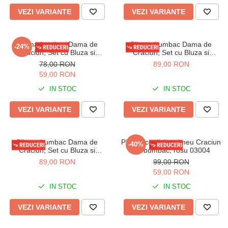
VEZI VARIANTE
VEZI VARIANTE
Pijama bumbac Dama de
Pijama bumbac Dama de
-24%
Craciun, Set cu Bluza si
Craciun, Set cu Bluza si
Pantaloni lungi, rosu 01001
Pantaloni lungi, rosu 01019
78,00 RON
89,00 RON
59,00 RON
IN STOC
IN STOC
VEZI VARIANTE
VEZI VARIANTE
Pijama bumbac Dama de
Pijama copii, imprimeu Craciun
-40%
Craciun, Set cu Bluza si
din bumbac, rosu 03004
Pantaloni lungi, verde 01015
89,00 RON
99,00 RON
59,00 RON
IN STOC
IN STOC
VEZI VARIANTE
VEZI VARIANTE