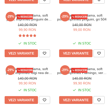
Pijama cocolino dama, soft
Pijama cocolino dama, soft
-29%
-29%
polar, imprimeu pinguini de
polar, imprimeu pinguini, gri 504
Craciun, corai 500
140,00 RON
140,00 RON
99,90 RON
99,00 RON
IN STOC
IN STOC
VEZI VARIANTE
VEZI VARIANTE
Pijama cocolino dama, soft
Pijama cocolino dama, soft
-29%
-29%
polar, imprimeu fulgi nea de
polar, imprimeu Flamingo, vernil
Craciun, rosu 505
520
140,00 RON
140,00 RON
99,90 RON
99,90 RON
IN STOC
IN STOC
VEZI VARIANTE
VEZI VARIANTE