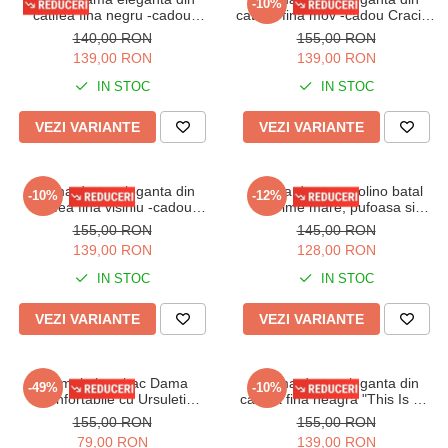
-10%
catifea fina negru -cadou
catifea fina mov -cadou Craciun
Craciun 3168
3169
140,00 RON
155,00 RON
139,00 RON
139,00 RON
IN STOC
IN STOC
VEZI VARIANTE
VEZI VARIANTE
Pijama dama eleganta din
Pijama dama cocolino batal
-10%
-12%
catifea fina visiniu -cadou
marime mare, pufoasa si
Craciun 3142
calduroasa, 14215
155,00 RON
145,00 RON
139,00 RON
128,00 RON
IN STOC
IN STOC
VEZI VARIANTE
VEZI VARIANTE
Pijamale bumbac Dama
Pijama dama eleganta din
-49%
-10%
Confortabile cu Ursuleti
catifea fina neagra "This Is My
maro/albastru
Year" 3148
155,00 RON
155,00 RON
79,00 RON
139,00 RON