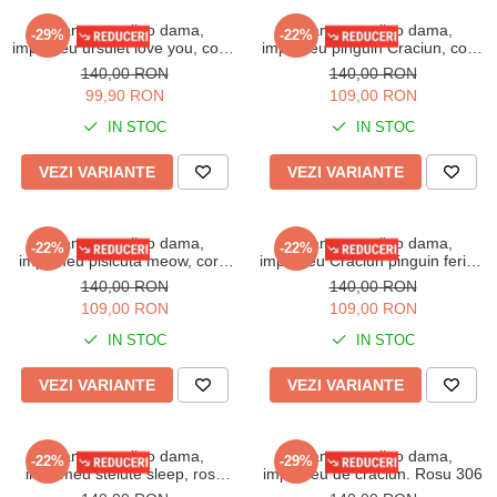
Pijama cocolino dama,
Pijama cocolino dama,
-29%
-22%
imprimeu ursulet love you, corai
imprimeu pinguin Craciun, corai
300
301
140,00 RON
140,00 RON
99,90 RON
109,00 RON
IN STOC
IN STOC
VEZI VARIANTE
VEZI VARIANTE
Pijama cocolino dama,
Pijama cocolino dama,
-22%
-22%
imprimeu pisicuta meow, corai
imprimeu Craciun pinguin fericit,
302
corai 304
140,00 RON
140,00 RON
109,00 RON
109,00 RON
IN STOC
IN STOC
VEZI VARIANTE
VEZI VARIANTE
Pijama cocolino dama,
Pijama cocolino dama,
-22%
-29%
imprimeu stelute sleep, rosu
imprimeu de craciun. Rosu 306
305