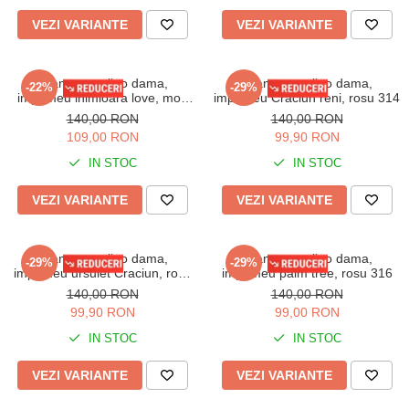
VEZI VARIANTE
VEZI VARIANTE
Pijama cocolino dama,
Pijama cocolino dama,
-22%
-29%
imprimeu inimioara love, mov
imprimeu Craciun reni, rosu 314
312
140,00 RON
140,00 RON
109,00 RON
99,90 RON
IN STOC
IN STOC
VEZI VARIANTE
VEZI VARIANTE
Pijama cocolino dama,
Pijama cocolino dama,
-29%
-29%
imprimeu ursulet Craciun, rosu
imprimeu palm tree, rosu 316
315
140,00 RON
140,00 RON
99,90 RON
99,00 RON
IN STOC
IN STOC
VEZI VARIANTE
VEZI VARIANTE