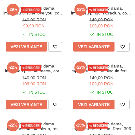
Pijama cocolino dama,
Pijama cocolino dama,
-29%
-22%
imprimeu ursulet love you, corai
imprimeu pinguin Craciun, corai
300
301
140,00 RON
140,00 RON
99,90 RON
109,00 RON
IN STOC
IN STOC
VEZI VARIANTE
VEZI VARIANTE
Pijama cocolino dama,
Pijama cocolino dama,
-22%
-22%
imprimeu pisicuta meow, corai
imprimeu Craciun pinguin fericit,
302
corai 304
140,00 RON
140,00 RON
109,00 RON
109,00 RON
IN STOC
IN STOC
VEZI VARIANTE
VEZI VARIANTE
Pijama cocolino dama,
Pijama cocolino dama,
-22%
-29%
imprimeu stelute sleep, rosu
imprimeu de craciun. Rosu 306
305