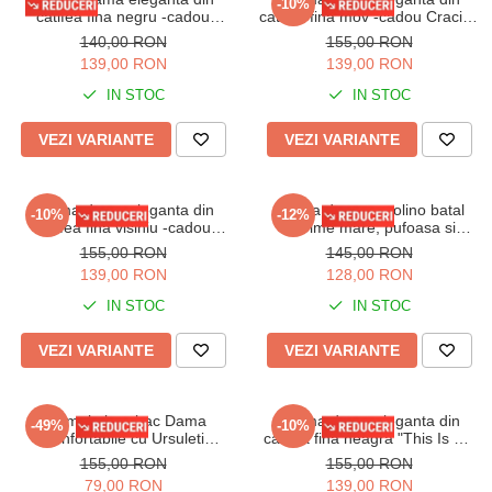
-10%
catifea fina negru -cadou
catifea fina mov -cadou Craciun
Craciun 3168
3169
140,00 RON
155,00 RON
139,00 RON
139,00 RON
IN STOC
IN STOC
VEZI VARIANTE
VEZI VARIANTE
Pijama dama eleganta din
Pijama dama cocolino batal
-10%
-12%
catifea fina visiniu -cadou
marime mare, pufoasa si
Craciun 3142
calduroasa, 14215
155,00 RON
145,00 RON
139,00 RON
128,00 RON
IN STOC
IN STOC
VEZI VARIANTE
VEZI VARIANTE
Pijamale bumbac Dama
Pijama dama eleganta din
-49%
-10%
Confortabile cu Ursuleti
catifea fina neagra "This Is My
maro/albastru
Year" 3148
155,00 RON
155,00 RON
79,00 RON
139,00 RON