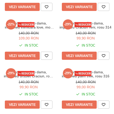
VEZI VARIANTE
VEZI VARIANTE
Pijama cocolino dama,
Pijama cocolino dama,
-22%
-29%
imprimeu inimioara love, mov
imprimeu Craciun reni, rosu 314
312
140,00 RON
140,00 RON
109,00 RON
99,90 RON
IN STOC
IN STOC
VEZI VARIANTE
VEZI VARIANTE
Pijama cocolino dama,
Pijama cocolino dama,
-29%
-29%
imprimeu ursulet Craciun, rosu
imprimeu palm tree, rosu 316
315
140,00 RON
140,00 RON
99,90 RON
99,00 RON
IN STOC
IN STOC
VEZI VARIANTE
VEZI VARIANTE