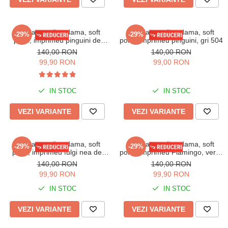
Pijama cocolino dama, soft
Pijama cocolino dama, soft
-29%
-29%
polar, imprimeu pinguini de
polar, imprimeu pinguini, gri 504
Craciun, corai 500
140,00 RON
140,00 RON
99,90 RON
99,00 RON
IN STOC
IN STOC
VEZI VARIANTE
VEZI VARIANTE
Pijama cocolino dama, soft
Pijama cocolino dama, soft
-29%
-29%
polar, imprimeu fulgi nea de
polar, imprimeu Flamingo, vernil
Craciun, rosu 505
520
140,00 RON
140,00 RON
99,90 RON
99,90 RON
IN STOC
IN STOC
VEZI VARIANTE
VEZI VARIANTE