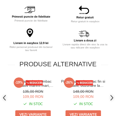
Primesti puncte de fidelitate
Retur gratuit
Primesti puncte de fidelitate
Retur gratuit in easybox
Livrare a doua zi
Livrare in easybox 12.9 lei
Livrare rapida direct din stoc la usa ta
Ridici personal produsul din lockerul
sau ridicare din easybox
tau favorit
PRODUSE ALTERNATIVE
Pijama barbat bumbac
Pijama lunga bumbac fin si
-19%
-26%
calitativ marimi mari,
calitativ, buzunare la
i
maneci si pantaloni lungi
pantaloni bleumarin 207
135,00 RON
148,00 RON
cu buzunare bleumarin
109,00 RON
109,00 RON
201/205
IN STOC
IN STOC
VEZI VARIANTE
VEZI VARIANTE