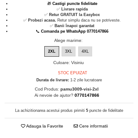
🎁
Castigi puncte fidelitate
✅
Livrare rapida
✅
Retur GRATUIT la Easybox
✅
Probezi acasa.
Retur simplu daca nu se potriveste.
✅
Banii înapoi garantat
📞
Comanda pe WhatsApp 0770147866
Alege marime
:
2XL
3XL
4XL
Culoare
:
Visiniu
STOC EPUIZAT
Durata de livrare:
1-2 zile lucratoare
Cod Produs:
pamu3009-visi-2xl
Ai nevoie de ajutor?
0770147866
La achizitionarea acestui produs primiti
5
puncte de fidelitate
Adauga la Favorite
Cere informatii