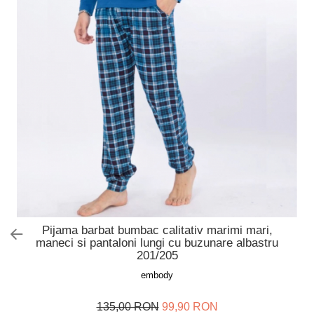
Slip de baie dama
Pijamale copii
Rochii de plaja
Pijamale bebelusi
Sort baie barbati
Pijamale salopeta copii
Pijamale cocolino copii
Genti plaja
Pijamale bumbac copii
Pijamale cuplu
Pijamale Craciun
Pijamale cocolino cuplu
Pijamale familie
Pijamale finet
Sosete
Pijama barbat bumbac calitativ marimi mari,
maneci si pantaloni lungi cu buzunare albastru
201/205
embody
135,00 RON
99,90 RON