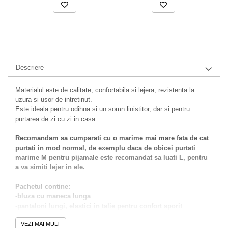
Descriere
Materialul este de calitate, confortabila si lejera, rezistenta la
uzura si usor de intretinut.
Este ideala pentru odihna si un somn linistitor, dar si pentru
purtarea de zi cu zi in casa.
Recomandam sa cumparati cu o marime mai mare fata de cat
purtati in mod normal, de exemplu daca de obicei purtati
marime M pentru pijamale este recomandat sa luati L, pentru
a va simiti lejer in ele.
Pachetul contine:
-bluza cu maneca lunga
-pantaloni lungi, elastici in talie pentru confort sporit
Alege sa te simti bine in pielea ta purtand aceasta pijama atat
VEZI MAI MULT
pe timp de zi cat si noaptea.