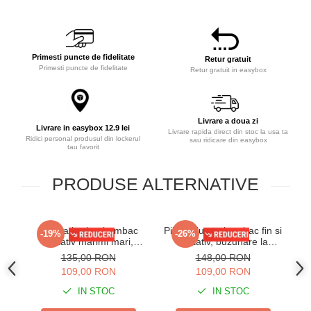
Primesti puncte de fidelitate
Retur gratuit
Primesti puncte de fidelitate
Retur gratuit in easybox
Livrare a doua zi
Livrare in easybox 12.9 lei
Livrare rapida direct din stoc la usa ta
Ridici personal produsul din lockerul
sau ridicare din easybox
tau favorit
PRODUSE ALTERNATIVE
Pijama barbat bumbac
Pijama lunga bumbac fin si
Pi
-19%
-26%
calitativ marimi mari,
calitativ, buzunare la
ma
maneci si pantaloni lungi
pantaloni bleumarin 207
135,00 RON
148,00 RON
cu buzunare bleumarin
109,00 RON
109,00 RON
201/205
IN STOC
IN STOC