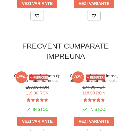
VEZI VARIANTE
VEZI VARIANTE
FRECVENT CUMPARATE
IMPREUNA
Costum de baie dama tip
Costum baie dama intreg,
-25%
-32%
Tankini, bleumarin cu
efect modelator, multicolor
Mod
imprimeu floral si pantaloni
Naya
158,00 RON
174,00 RON
scurti F2504 bleu
119,00 RON
118,00 RON
IN STOC
IN STOC
VEZI VARIANTE
VEZI VARIANTE