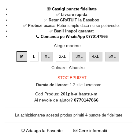
🎁
Castigi puncte fidelitate
✅
Livrare rapida
✅
Retur GRATUIT la Easybox
✅
Probezi acasa.
Retur simplu daca nu se potriveste.
✅
Banii înapoi garantat
📞
Comanda pe WhatsApp 0770147866
Alege marime
:
M
L
XL
2XL
3XL
4XL
5XL
Culoare
:
Albastru
STOC EPUIZAT
Durata de livrare:
1-2 zile lucratoare
Cod Produs:
201pb-albastru-m
Ai nevoie de ajutor?
0770147866
La achizitionarea acestui produs primiti
4
puncte de fidelitate
Adauga la Favorite
Cere informatii