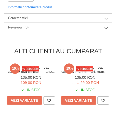
Informatii conformitate produs
Intretinere:
Se spala la maxim 40 grade, se calca la 130 grade, nu se folosesc
Caracteristici
inalbitori.
Compozitie :100%bumbac
Review-uri
(0)
ALTI CLIENTI AU CUMPARAT
Pijama barbat bumbac
Pijama barbat bumbac
-19%
-19%
calitativ marimi mari, maneci
calitaitiv marimi mari, maneci
si pantaloni lungi cu buzunare
si pantaloni lungi cu buzunare
135,00 RON
135,00 RON
bleumarin 201/205
visiniu 205
109,00 RON
de la 99,00 RON
IN STOC
IN STOC
VEZI VARIANTE
VEZI VARIANTE