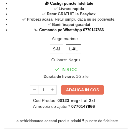
🎁
Castigi puncte fidelitate
✅
Livrare rapida
✅
Retur GRATUIT la Easybox
✅
Probezi acasa.
Retur simplu daca nu se potriveste.
✅
Banii înapoi garantat
📞
Comanda pe WhatsApp 0770147866
Alege marime
:
S-M
L-XL
Culoare
:
Negru
IN STOC
Durata de livrare:
1-2 zile
ADAUGA IN COS
Cod Produs:
00123-negr-l-xl-2xl
Ai nevoie de ajutor?
0770147866
La achizitionarea acestui produs primiti
5
puncte de fidelitate