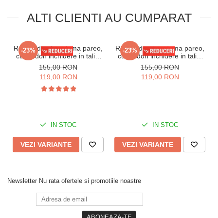
ALTI CLIENTI AU CUMPARAT
Rochie de plaja dama pareo,
Rochie de plaja dama pareo,
-23%
-23%
cu cordon inchidere in talie,
cu cordon inchidere in talie,
lunga 0089 negru
lunga 00122 alb
155,00 RON
155,00 RON
119,00 RON
119,00 RON
IN STOC
IN STOC
VEZI VARIANTE
VEZI VARIANTE
Newsletter
Nu rata ofertele si promotiile noastre