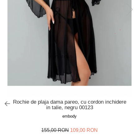
Slip de baie dama
Pijamale copii
Rochii de plaja
Pijamale bebelusi
Sort baie barbati
Pijamale salopeta copii
Pijamale cocolino copii
Genti plaja
Pijamale bumbac copii
Pijamale cuplu
Pijamale Craciun
Pijamale cocolino cuplu
Pijamale familie
Pijamale finet
Sosete
Rochie de plaja dama pareo, cu cordon inchidere
in talie, negru 00123
embody
155,00 RON
109,00 RON