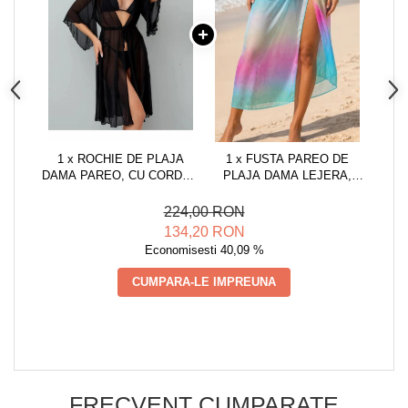
1 x ROCHIE DE PLAJA
1 x FUSTA PAREO DE
DAMA PAREO, CU CORDON
PLAJA DAMA LEJERA,
INCHIDERE IN TALIE,
NEGRU, MARIME
NEGRU 00123
UNIVERSALA
224,00 RON
ALBASTRU/ROZ, ONE SIZE,
134,20 RON
MULTICOLOR
Economisesti 40,09 %
CUMPARA-LE IMPREUNA
FRECVENT CUMPARATE