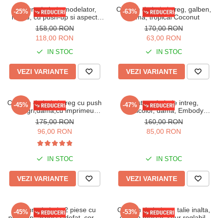
Costum de baie modelator,
Costum de baie intreg, galben,
-25%
-63%
negru, cu push-up si aspect
dama, tropical Coconut
plasa in fata, Embody Vogue
158,00 RON
170,00 RON
118,00 RON
63,00 RON
IN STOC
IN STOC
VEZI VARIANTE
VEZI VARIANTE
Costum de baie intreg cu push
Costum de baie intreg,
-45%
-47%
up, gri,dama,cu imprimeu
multicolor, dama, Embody
animal print, Black Snake
Kandy
175,00 RON
160,00 RON
96,00 RON
85,00 RON
IN STOC
IN STOC
VEZI VARIANTE
VEZI VARIANTE
Costum de baie 2 piese cu
Costum de baie cu talie inalta,
-45%
-53%
push-up, aspect sidefat, corai,
galben mustar, snur reglabil,