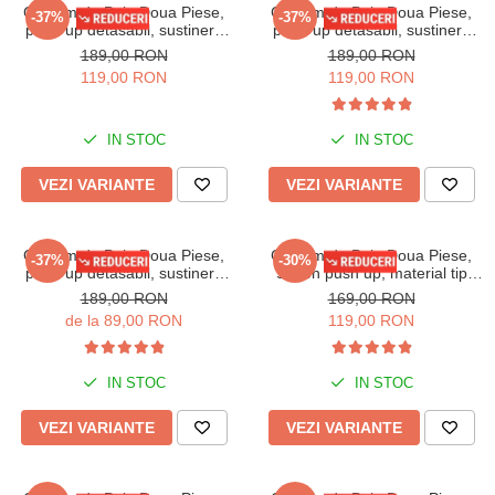
Costum de Baie Doua Piese,
Costum de Baie Doua Piese,
-37%
-37%
push-up detasabil, sustinere
push-up detasabil, sustinere
metalica sutien lm078 roz
metalica sutien lm078 negru
189,00 RON
189,00 RON
119,00 RON
119,00 RON
IN STOC
IN STOC
VEZI VARIANTE
VEZI VARIANTE
Costum de Baie Doua Piese,
Costum de Baie Doua Piese,
-37%
-30%
push-up detasabil, sustinere
Sutien push up, material tip
metalica sutien lm078 verde
raiat, lm043 mov
189,00 RON
169,00 RON
de la 89,00 RON
119,00 RON
IN STOC
IN STOC
VEZI VARIANTE
VEZI VARIANTE