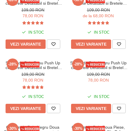
cu Burete Detasabil si Bretele
Burete Detasabil si Bretele
Ajustabile Lm065
Ajustabile Lm065
109,00 RON
109,00 RON
78,00 RON
de la 68,00 RON
IN STOC
IN STOC
VEZI VARIANTE
VEZI VARIANTE
Sutien de Baie Rosu Push Up
Sutien de Baie Negru Push Up
-28%
-28%
cu Burete Detasabil si Bretele
cu Burete Detasabil si Bretele
Ajustabile Lm065
Ajustabile Lm065
109,00 RON
109,00 RON
78,00 RON
78,00 RON
IN STOC
IN STOC
VEZI VARIANTE
VEZI VARIANTE
Costum de Baie Negru Doua
Costum de Baie Doua Piese,
-30%
-30%