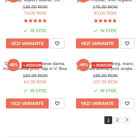
Bonbon
Sunny
135,00 RON
175,00 RON
74,00 RON
83,00 RON
IN STOC
IN STOC
VEZI VARIANTE
VEZI VARIANTE
Costum de baie 2 piese dama,
Costum de baie intreg, maro,
-48%
-44%
maro, animal print, slip in V, Boa
imprimeu animal print snake,
dama, Python embody
160,00 RON
190,00 RON
84,00 RON
107,00 RON
IN STOC
IN STOC
VEZI VARIANTE
VEZI VARIANTE
1
2