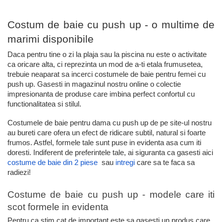
Costum de baie cu push up - o multime de
marimi disponibile
Daca pentru tine o zi la plaja sau la piscina nu este o activitate
ca oricare alta, ci reprezinta un mod de a-ti etala frumusetea,
trebuie neaparat sa incerci costumele de baie pentru femei cu
push up. Gasesti in magazinul nostru online o colectie
impresionanta de produse care imbina perfect confortul cu
functionalitatea si stilul.
Costumele de baie pentru dama cu push up de pe site-ul nostru
au bureti care ofera un efect de ridicare subtil, natural si foarte
frumos. Astfel, formele tale sunt puse in evidenta asa cum iti
doresti. Indiferent de preferintele tale, ai siguranta ca gasesti aici
costume de baie din 2 piese
sau
intregi
care sa te faca sa
radiezi!
Costume de baie cu push up - modele care iti
scot formele in evidenta
Pentru ca stim cat de important este sa gasesti un produs care