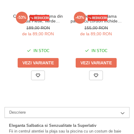
Costum de Baie Dama din
Rochie de plaja dama
-53%
-43%
Doua Piese, Verde
pareo, cu cordon inchidere
pa
Smarald, Slip cu Talie
in talie, lunga 00122 negru
189,00 RON
155,00 RON
Inalta si Sutien cu Detalii
de la 89,00 RON
de la 89,00 RON
Stralucitoare lm048
IN STOC
IN STOC
VEZI VARIANTE
VEZI VARIANTE
Descriere
Eleganta Salbatica si Senzualitate la Superlativ
Fii in centrul atentiei la plaja sau la piscina cu un costum de baie