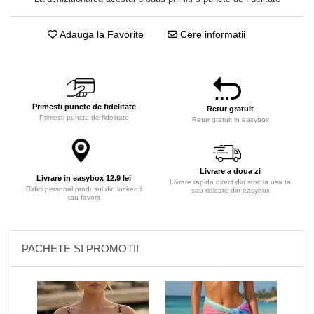
Adauga la Favorite
Cere informatii
Primesti puncte de fidelitate
Retur gratuit
Primesti puncte de fidelitate
Retur gratuit in easybox
Livrare a doua zi
Livrare in easybox 12.9 lei
Livrare rapida direct din stoc la usa ta
Ridici personal produsul din lockerul
sau ridicare din easybox
tau favorit
PACHETE SI PROMOTII