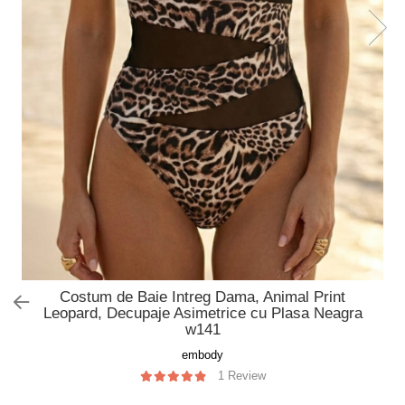
Slip de baie dama
Pijamale copii
Rochii de plaja
Pijamale bebelusi
Sort baie barbati
Pijamale salopeta copii
Pijamale cocolino copii
Genti plaja
Pijamale bumbac copii
Pijamale cuplu
Pijamale Craciun
Pijamale cocolino cuplu
Pijamale familie
Pijamale finet
Sosete
Costum de Baie Intreg Dama, Animal Print
Leopard, Decupaje Asimetrice cu Plasa Neagra
w141
embody
1 Review