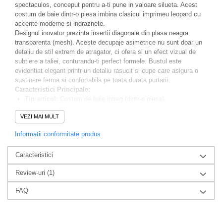
spectaculos, conceput pentru a-ti pune in valoare silueta. Acest
costum de baie dintr-o piesa imbina clasicul imprimeu leopard cu
accente moderne si indraznete.
Designul inovator prezinta insertii diagonale din plasa neagra
transparenta (mesh). Aceste decupaje asimetrice nu sunt doar un
detaliu de stil extrem de atragator, ci ofera si un efect vizual de
subtiere a taliei, conturandu-ti perfect formele. Bustul este
evidentiat elegant printr-un detaliu rasucit si cupe care asigura o
sustinere ferma si confortabila pe toata durata purtarii.
Caracteristici Principale:
Tip articol:
Costum de baie intreg (dintr-o piesa).
Imprimeu:
Animal print (leopard), mereu in tendinte.
VEZI MAI MULT
Design special:
Insertii asimetrice din plasa neagra si
decupaje care creeaza o iluzie optica de clepsidra.
Informatii conformitate produs
Sustinere bust:
Cupe conturate pentru un efect de push-up
natural si suport optim.
Caracteristici
Bretele:
Subtiri, rafinate, ideale pentru un bronz cat mai
uniform.
Review-uri
(1)
Material:
Premium, moale, elastic, rezistent la razele UV si la
actiunea clorului, cu uscare rapida.
FAQ
Unde il poti purta?
Fie ca iti planifici vacanta pe litoralul
romanesc, o escapada exotica la mare sau o zi de relaxare la un
pool-club din orasul tau, acest costum iti garanteaza o aparitie de
revista.