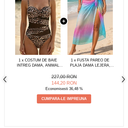
1 x COSTUM DE BAIE
1 x FUSTA PAREO DE
INTREG DAMA, ANIMAL
PLAJA DAMA LEJERA,
PRINT LEOPARD,
NEGRU, MARIME
DECUPAJE ASIMETRICE CU
UNIVERSALA
227,00 RON
PLASA NEAGRA W141
ALBASTRU/ROZ, ONE SIZE,
144,20 RON
MULTICOLOR
Economisesti 36,48 %
CUMPARA-LE IMPREUNA