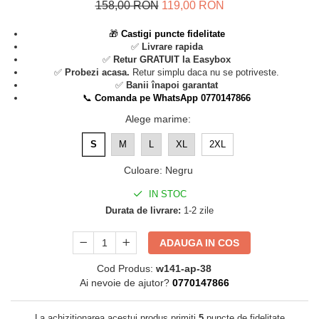
158,00 RON
119,00 RON
🎁
Castigi puncte fidelitate
✅
Livrare rapida
✅
Retur GRATUIT la Easybox
✅
Probezi acasa.
Retur simplu daca nu se potriveste.
✅
Banii înapoi garantat
📞
Comanda pe WhatsApp 0770147866
Alege marime
:
S
M
L
XL
2XL
Culoare
:
Negru
IN STOC
Durata de livrare:
1-2 zile
ADAUGA IN COS
Cod Produs:
w141-ap-38
Ai nevoie de ajutor?
0770147866
La achizitionarea acestui produs primiti
5
puncte de fidelitate