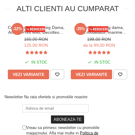
ALTI CLIENTI AU CUMPARAT
Costum de Baie Intreg Dama,
Costum baie intreg dama,
-22%
-35%
Animal Print Mixt, Decolteu in
efect modelator, marime
V si Spate Gol lm079
mare, cupe voluminoase,
160,00 RON
198,00 RON
animal print, 0010
125,00 RON
de la 99,00 RON
IN STOC
IN STOC
VEZI VARIANTE
VEZI VARIANTE
Newsletter
Nu rata ofertele si promotiile noastre
Vreau sa primesc newsletter cu promotiile
magazinului. Afla mai multe in
Politica de