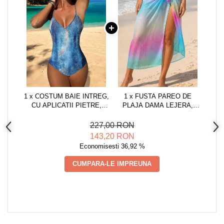
1 x COSTUM BAIE INTREG,
1 x FUSTA PAREO DE
CU APLICATII PIETRE,
PLAJA DAMA LEJERA,
IMPRIMEU DENIM,
NEGRU, MARIME
ALBASTRU INCHIS,
UNIVERSALA
227,00 RON
SUMMER SHINE
ALBASTRU/ROZ, ONE SIZE,
143,20 RON
MULTICOLOR
Economisesti 36,92 %
CUMPARA-LE IMPREUNA