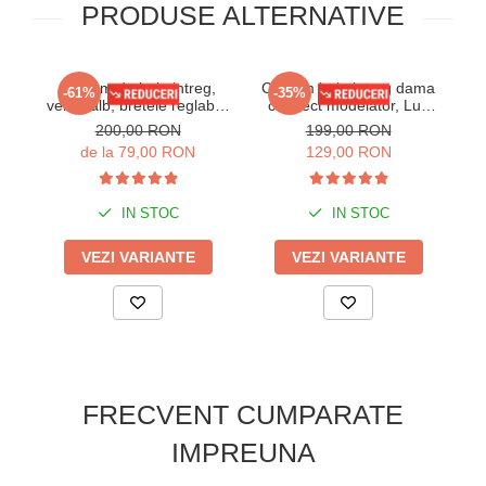
PRODUSE ALTERNATIVE
Costum de baie intreg,
Costum baie intreg dama
-61%
-35%
verde/alb, bretele reglabile
cu efect modelator, Luv
cu snur, dama, Tropical
y9101 XOXO negru/bleu
mu
200,00 RON
199,00 RON
embody
de la 79,00 RON
129,00 RON
IN STOC
IN STOC
VEZI VARIANTE
VEZI VARIANTE
FRECVENT CUMPARATE
IMPREUNA