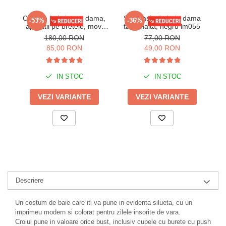
Costum baie intreg dama,
Slip clasic de baie dama
-53%
-36%
aplicatii pe bretele, mov,
talie inalta, negru lm055
pa
dama, Love's Secret
i
180,00 RON
77,00 RON
85,00 RON
49,00 RON
IN STOC
IN STOC
VEZI VARIANTE
VEZI VARIANTE
Descriere
Un costum de baie care iti va pune in evidenta silueta, cu un
imprimeu modern si colorat pentru zilele insorite de vara.
Croiul pune in valoare orice bust, inclusiv cupele cu burete cu push