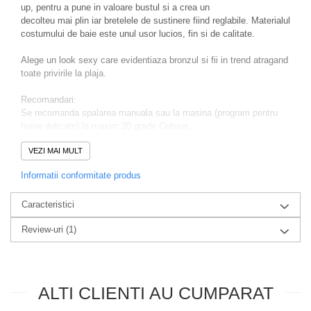
up, pentru a pune in valoare bustul si a crea un
decolteu mai plin iar bretelele de sustinere fiind reglabile. Materialul
costumului de baie este unul usor lucios, fin si de calitate.
Alege un look sexy care evidentiaza bronzul si fii in trend atragand
toate privirile la plaja.
Recomandari:
Se recomanda spalarea manuala sau la masina (program pentru
haine delicate) la maxim 30 grade Celsius,
evitarea produselor chimice de curatat, masina de uscat rufe,
VEZI MAI MULT
inalbitorii, suprafetele foarte aspre.
Nu utilizati fierul de calcat.
Informatii conformitate produs
Compozitie:
Caracteristici
80% Polyamid
20% Elastan
Review-uri
(1)
ALTI CLIENTI AU CUMPARAT