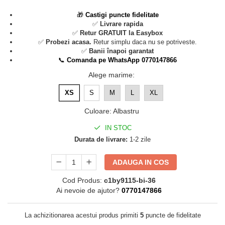
🎁
Castigi puncte fidelitate
✅
Livrare rapida
✅
Retur GRATUIT la Easybox
✅
Probezi acasa.
Retur simplu daca nu se potriveste.
✅
Banii înapoi garantat
📞
Comanda pe WhatsApp 0770147866
Alege marime
:
XS
S
M
L
XL
Culoare
:
Albastru
IN STOC
Durata de livrare:
1-2 zile
ADAUGA IN COS
Cod Produs:
c1by9115-bi-36
Ai nevoie de ajutor?
0770147866
La achizitionarea acestui produs primiti
5
puncte de fidelitate