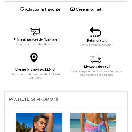
Adauga la Favorite
Cere informatii
Primesti puncte de fidelitate
Retur gratuit
Primesti puncte de fidelitate
Retur gratuit in easybox
Livrare a doua zi
Livrare in easybox 12.9 lei
Livrare rapida direct din stoc la usa ta
Ridici personal produsul din lockerul
sau ridicare din easybox
tau favorit
PACHETE SI PROMOTII