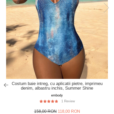
Slip de baie dama
Pijamale copii
Rochii de plaja
Pijamale bebelusi
Sort baie barbati
Pijamale salopeta copii
Pijamale cocolino copii
Genti plaja
Pijamale bumbac copii
Pijamale cuplu
Pijamale Craciun
Pijamale cocolino cuplu
Pijamale familie
Pijamale finet
Sosete
Costum baie intreg, cu aplicatii pietre, imprimeu
denim, albastru inchis, Summer Shine
embody
1 Review
158,00 RON
118,00 RON