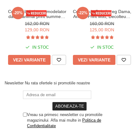
Costum baie intreg modelator
Costum de Baie Intreg Dama,
-20%
-22%
dama, animal print summer II
Animal Print Mixt, Decolteu in
lm059
V si Spate Gol lm079
162,00 RON
160,00 RON
129,00 RON
125,00 RON
IN STOC
IN STOC
VEZI VARIANTE
VEZI VARIANTE
Newsletter
Nu rata ofertele si promotiile noastre
Vreau sa primesc newsletter cu promotiile
magazinului. Afla mai multe in
Politica de
Confidentialitate