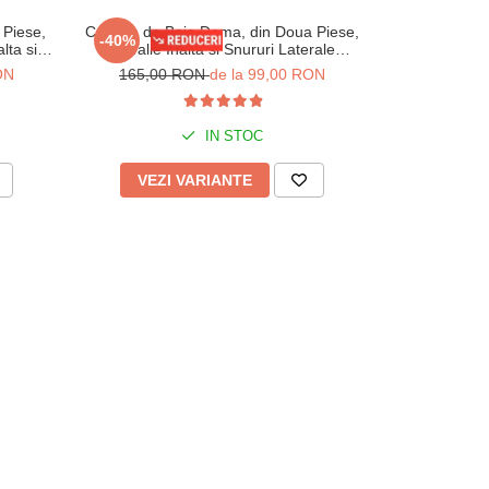
Piese,
Costum de Baie Dama, din Doua Piese,
Costum de
-40%
-28%
lta si
cu Talie Inalta si Snururi Laterale
Elegance, suti
 lm048
Negru/verde w145
ON
165,00 RON
de la 99,00 RON
165,
IN STOC
VEZI VARIANTE
VEZI