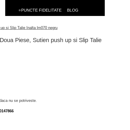
⭐PUNCTE FIDELITATE
BLOG
p si Slip Talie Inalta lm070 negru
oua Piese, Sutien push up si Slip Talie
daca nu se potriveste.
0147866