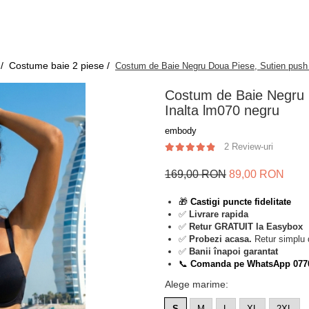
 /
Costume baie 2 piese /
Costum de Baie Negru Doua Piese, Sutien push u
Costum de Baie Negru D
Inalta lm070 negru
embody
2 Review-uri
169,00 RON
89,00 RON
🎁
Castigi puncte fidelitate
✅
Livrare rapida
✅
Retur GRATUIT la Easybox
✅
Probezi acasa.
Retur simplu 
✅
Banii înapoi garantat
📞
Comanda pe WhatsApp 077
Alege marime
:
S
M
L
XL
2XL