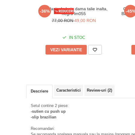
Slip clasic de baie dama talie inalta,
Costu
-36%
-45
negru lm055
Balcon
77,00 RON
49,00 RON
IN STOC
VEZI VARIANTE
Caracteristici
Review-uri
(2)
Descriere
Setul contine 2 piese:
-sutien cu push up
-slip brazilian
Recomandari:
Se recomanda spalarea manuala sau la masina (program pen