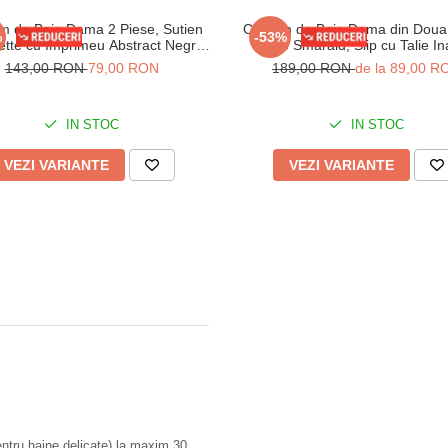
m de Baie Dama 2 Piese, Sutien
Costum de Baie Dama din Doua 
%
-53%
ette cu Imprimeu Abstract Negru-
Verde Smarald, Slip cu Talie Ina
Embody
Sutien cu Detalii Stralucitoare
143,00 RON
79,00 RON
189,00 RON
de la 89,00 R
IN STOC
IN STOC
VEZI VARIANTE
VEZI VARIANTE
tru haine delicate) la maxim 30