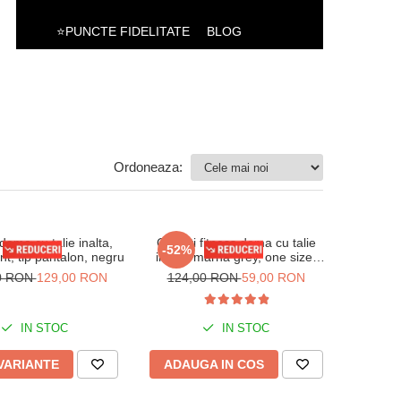
⭐PUNCTE FIDELITATE
BLOG
Ordoneaza:
dama cu talie inalta,
Colanti fitness dama cu talie
-52%
nt, tip pantalon, negru
inalta, marna grey, one size,
S/M
0 RON
129,00 RON
124,00 RON
59,00 RON
IN STOC
IN STOC
 VARIANTE
ADAUGA IN COS