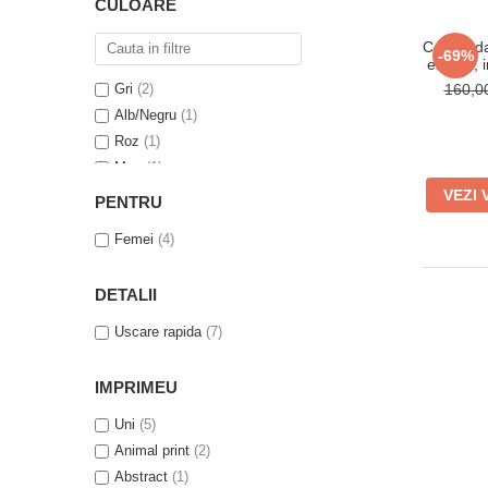
CULOARE
L-XL
(1)
Colanti da
-69%
elastici,
Gri
(2)
160,
Alb/Negru
(1)
Roz
(1)
Mov
(1)
Verde
(1)
VEZI 
PENTRU
Albastru
(1)
Femei
(4)
Negru
(1)
DETALII
Uscare rapida
(7)
IMPRIMEU
Uni
(5)
Animal print
(2)
Abstract
(1)