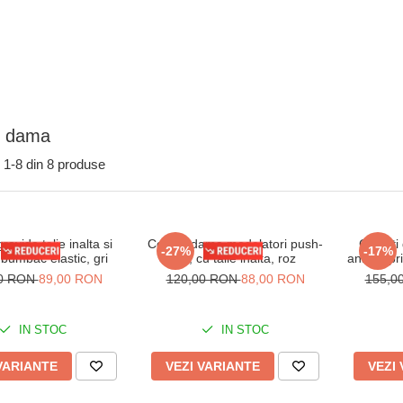
i dama
1-
8
din
8
produse
ravida talie inalta si
Colanti dama modelatori push-
Colanti 
-27%
-17%
bumbac elastic, gri
up, cu talie inalta, roz
animal pri
00 RON
89,00 RON
120,00 RON
88,00 RON
155,0
IN STOC
IN STOC
VARIANTE
VEZI VARIANTE
VEZI