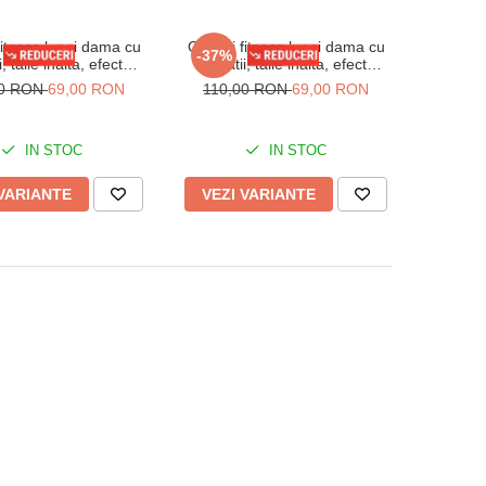
fitness lungi dama cu
Colanti fitness lungi dama cu
-37%
ii, talie inalta, efect
striatii, talie inalta, efect
or, Albastru deschis
modelator, Verde marin
00 RON
69,00 RON
110,00 RON
69,00 RON
IN STOC
IN STOC
 VARIANTE
VEZI VARIANTE