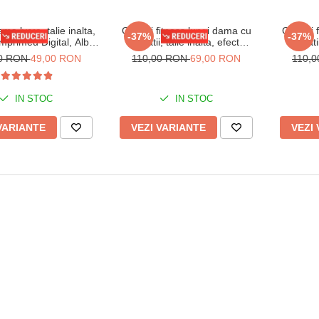
ma lycra, talie inalta,
Colanti fitness lungi dama cu
Colanti 
-37%
-37%
 imprimeu Digital, Alb-
striatii, talie inalta, efect
striat
Negru
modelator, Mov
modelat
00 RON
49,00 RON
110,00 RON
69,00 RON
110,
IN STOC
IN STOC
VARIANTE
VEZI VARIANTE
VEZI