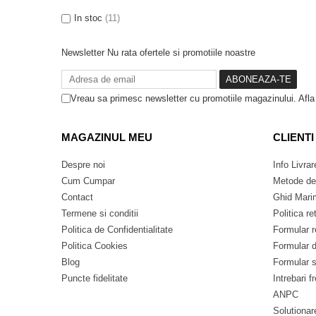
In stoc
(11)
Newsletter
Nu rata ofertele si promotiile noastre
Vreau sa primesc newsletter cu promotiile magazinului. Afl
MAGAZINUL MEU
CLIENTI
Despre noi
Info Livrar
Cum Cumpar
Metode de
Contact
Ghid Mari
Termene si conditii
Politica re
Politica de Confidentialitate
Formular r
Politica Cookies
Formular d
Blog
Formular 
Puncte fidelitate
Intrebari f
ANPC
Solutionare