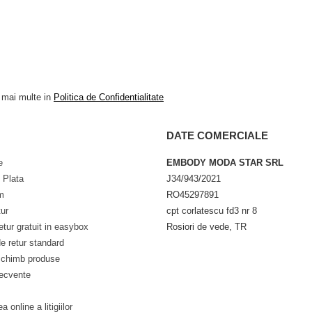
a mai multe in
Politica de Confidentialitate
DATE COMERCIALE
e
EMBODY MODA STAR SRL
 Plata
J34/943/2021
m
RO45297891
tur
cpt corlatescu fd3 nr 8
etur gratuit in easybox
Rosiori de vede, TR
e retur standard
schimb produse
recvente
a online a litigiilor